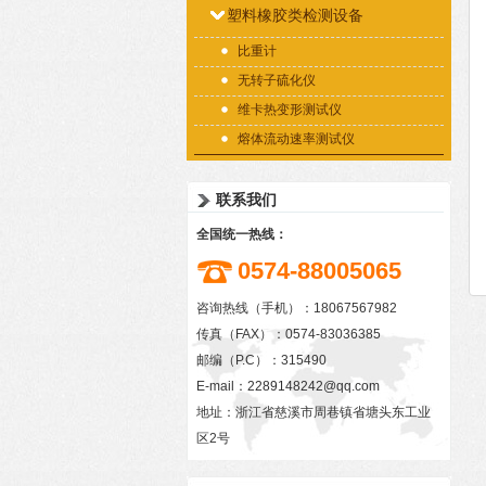
塑料橡胶类检测设备
比重计
无转子硫化仪
维卡热变形测试仪
熔体流动速率测试仪
联系我们
全国统一热线：
0574-88005065
咨询热线（手机）：18067567982
传真（FAX）：0574-83036385
邮编（P.C）：315490
E-mail：
2289148242@qq.com
地址：浙江省慈溪市周巷镇省塘头东工业
区2号