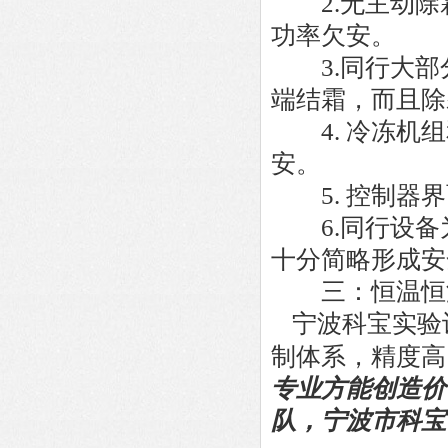
2.无主动除
功率欠安。
3.同行大部
端结霜，而且除
4. 冷冻机组
安。
5. 控制器界
6.同行设备
十分简略形成安
三：恒温恒湿
宁波
科宝实验
制体系，精度高
专业方能创造价
队，
宁波市
科宝