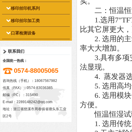
实。
移印丝印机系列
二：恒温恒湿
1.选用7″TF
移印丝印加工类
比其它屏更大，
口罩检测设备
2. 选用的主
率大大增加。
联系我们
3.具有多项安
全国统一热线：
法显现。
0574-88005065
4. 蒸发器选
咨询热线（手机）：18067567982
5. 选用高均
传真（FAX）：0574-83036385
6. 选用模块
邮编（P.C）：315490
E-mail：
2289148242@qq.com
方便。
地址：浙江省慈溪市周巷镇省塘头东工业
恒温恒湿试验
区2号
1. 选用传统