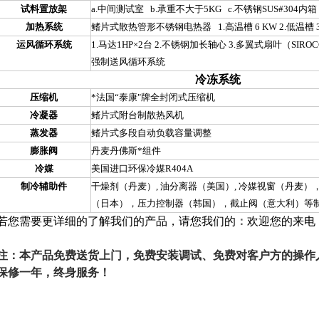
试料置放架
a.中间测试室 b.承重不大于5KG c.不锈钢SUS#304内箱
加热系统
鳍片式散热管形不锈钢电热器 1.高温槽 6 KW 2.低温槽 3.
运风循环系统
1.马达1HP×2台 2.不锈钢加长轴心 3.多翼式扇叶（SIRO
强制送风循环系统
冷冻系统
压缩机
*法国“泰康"牌全封闭式压缩机
冷凝器
鳍片式附台制散热风机
蒸发器
鳍片式多段自动负载容量调整
膨胀阀
丹麦丹佛斯*组件
冷媒
美国进口环保冷媒R404A
制冷辅助件
干燥剂（丹麦）, 油分离器（美国）, 冷媒视窗（丹麦
（日本），压力控制器（韩国），截止阀（意大利）等
若您需要更详细的了解我们的产品，请您我们的
：
欢迎您的来电
注：本产品免费送货上门，免费安装调试、免费对客户方的操作
保修一年，终身服务！