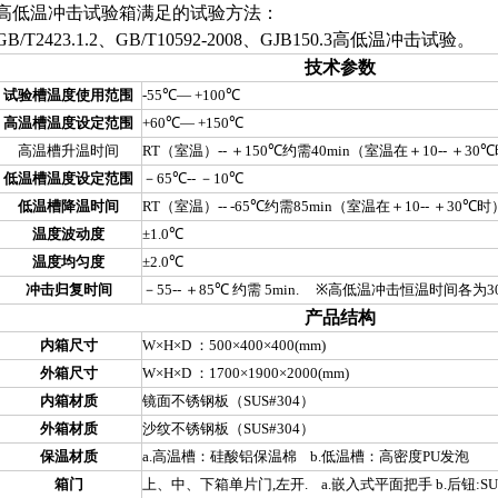
高低温冲击试验箱满足的试验方法：
GB/T2423.1.2、GB/T10592-2008、GJB150.3高低温冲击试验。
技术参数
试验槽温度使用范围
-55
℃
— +100
℃
高温槽温度设定范围
+60
℃
— +150
℃
高温槽升温时间
RT（室温）-- ＋150
℃
约需40min（室温在＋10-- ＋30
℃
低温槽温度设定范围
－65
℃
-- －10
℃
低温槽降温时间
RT（室温）-- -65
℃
约需85min（室温在＋10-- ＋30
℃
时
温度波动度
±1.0
℃
温度均匀度
±2.0
℃
冲击归复时间
－55-- ＋85
℃
约需 5min.
※
高低温冲击恒温时间各为30
产品结构
内箱尺寸
W×H×D
：500×400×400(mm)
外箱尺寸
W×H×D
：1700×1900×2000(mm)
内箱材质
镜面不锈钢板（SUS#304）
外箱材质
沙纹不锈钢板（SUS#304）
保温材质
a.高温槽：硅酸铝保温棉 b.低温槽：高密度PU发泡
箱门
上、中、下箱单片门,左开. a.嵌入式平面把手 b.后钮:SUS