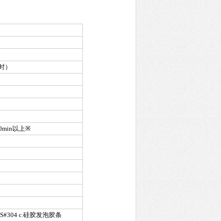
时）
）
min以上
※
#304 c.硅胶发泡胶条