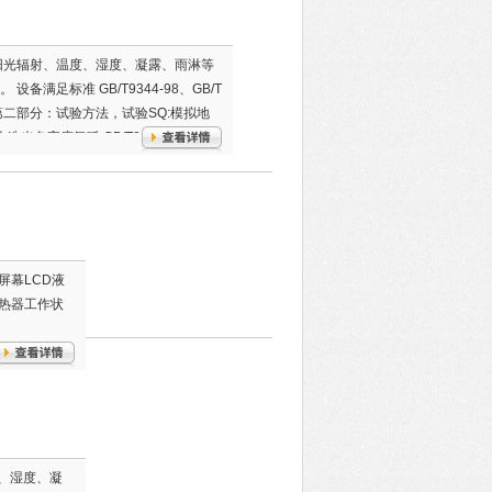
阳光辐射、温度、湿度、凝露、雨淋等
满足标准 GB/T9344-98、GB/T
环境试验第二部分：试验方法，试验SQ:模拟地
造光色牢度氙弧 GB/T8430-98纺织
幕LCD液
热器工作状
、湿度、凝