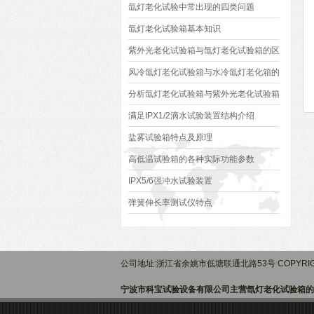
氙灯老化试验中常出现的四类问题
氙灯老化试验箱基本知识
紫外光老化试验箱与氙灯老化试验箱的区
别与联系？
风冷氙灯老化试验箱与水冷氙灯老化箱的
区别与选择
分析氙灯老化试验箱与紫外光老化试验箱
的区别
满足IPX1/2滴水试验装置结构介绍
盐雾试验箱特点及原理
高低温试验箱的各种实际功能参数
IPX5/6强冲水试验装置
弹簧伸长率测试仪特点
公司地址:浙江省余姚市低塘联通北路53号 COPYRIG
宁波市科宝试验设备有限公司主营氙灯老化试验箱的