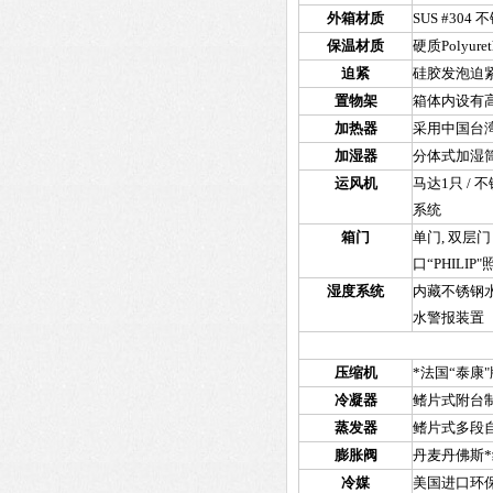
外箱材质
SUS #304
不
保温材质
硬质Polyur
迫紧
硅胶发泡迫
置物架
箱体内设有高
加热器
采用中国台
加湿器
分体式加湿
运风机
马达1只 / 
系统
箱门
单门, 双层
口“PHILIP
湿度系统
内藏不锈钢水
水警报装置
压缩机
*法国“泰康
冷凝器
鳍片式附台
蒸发器
鳍片式多段
膨胀阀
丹麦丹佛斯
冷媒
美国进口环保