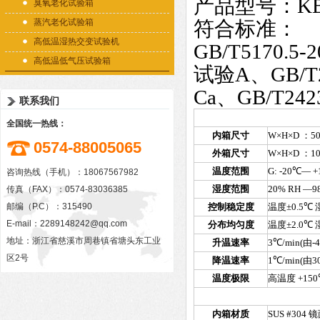
产品型号：KB-
臭氧老化试验箱
蒸汽老化试验箱
符合标准：
高低温湿热交变试验机
GB/T5170.5-
高低温低气压试验箱
试验A、GB/T24
Ca、GB/T2423
联系我们
全国统一热线：
内箱尺寸
W×H×D
：
5
0574-88005065
外箱尺寸
W×H×D
：1
温度范围
G: -20
℃
— +
咨询热线（手机）：18067567982
湿度范围
20% RH
—9
传真（FAX）：0574-83036385
邮编（P.C）：315490
控制稳定度
温度±0.5
℃
湿
E-mail：
2289148242@qq.com
分布均匀度
温度±2.0
℃
湿
地址：浙江省慈溪市周巷镇省塘头东工业
升温速率
3
℃
/min(由-
区2号
降温速率
1
℃
/min(由3
温度极限
高温度 +150
内箱材质
SUS #304
镜