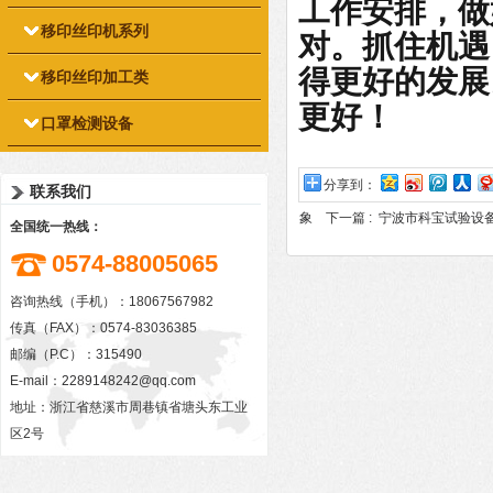
工作安排，做
移印丝印机系列
对。抓住机遇
得更好的发展
移印丝印加工类
更好！
口罩检测设备
分享到：
联系我们
象
下一篇 :
宁波市科宝试验设
全国统一热线：
0574-88005065
咨询热线（手机）：18067567982
传真（FAX）：0574-83036385
邮编（P.C）：315490
E-mail：
2289148242@qq.com
地址：浙江省慈溪市周巷镇省塘头东工业
区2号