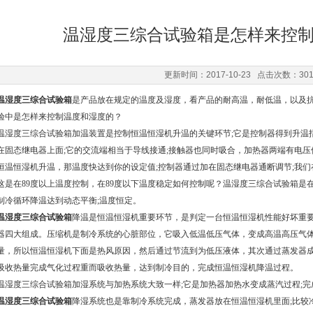
温湿度三综合试验箱是怎样来控
更新时间：2017-10-23 点击次数：30
温湿度三综合试验箱
是产品放在规定的温度及湿度，看产品的耐高温，耐低温，以及
验中是怎样来控制温度和湿度的？
温湿度三综合试验箱加温装置是控制恒温恒湿机升温的关键环节;它是控制器得到升温指
在固态继电器上面;它的交流端相当于导线接通;接触器也同时吸合，加热器两端有电
恒温恒湿机升温，那温度快达到你的设定值;控制器通过加在固态继电器通断调节;我们
这是在89度以上温度控制，在89度以下温度稳定如何控制呢？温湿度三综合试验箱是
制冷循环降温达到动态平衡;温度恒定。
温湿度三综合试验箱
降温是恒温恒湿机重要环节，是判定一台恒温恒湿机性能好坏重
器四大组成。压缩机是制冷系统的心脏部位，它吸入低温低压气体，变成高温高压气
量，所以恒温恒湿机下面是热风原因，然后通过节流到为低压液体，其次通过蒸发器成
吸收热量完成气化过程重而吸收热量，达到制冷目的，完成恒温恒湿机降温过程。
温湿度三综合试验箱加湿系统与加热系统大致一样;它是加热器加热水变成蒸汽过程;
温湿度三综合试验箱
降湿系统也是靠制冷系统完成，蒸发器放在恒温恒湿机里面;比较