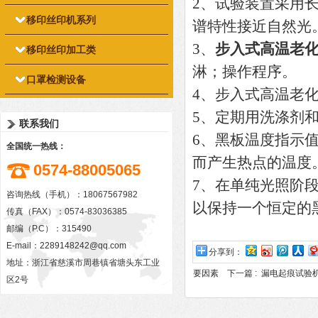
2、试验装置采用
移印丝印机系列
谱特性接近自然光
3、
步入式高温老
移印丝印加工类
淋；操作程序。
口罩检测设备
4、步入式高温老
5、定期用洗涤剂
联系我们
6、黑板温度指示值
全国统一热线：
而产生热点的温度
0574-88005065
7、在单纯光照阶
咨询热线（手机）：18067567982
以保持一个恒定的
传真（FAX）：0574-83036385
邮编（P.C）：315490
E-mail：
2289148242@qq.com
分享到：
地址：浙江省慈溪市周巷镇省塘头东工业
要因素
下一篇 :
漏电起痕试验
区2号