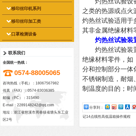
灼热丝试验设备/
移印丝印机系列
之类的热源或点火
灼热丝试验适用于
移印丝印加工类
其非金属绝缘材料
口罩检测设备
灼热丝试验装
灼热丝试验装置
联系我们
绝缘材料零件，如
全国统一热线：
分和控制部分一体
0574-88005065
不锈钢制造，耐烟
咨询热线（手机）：18067567982
制温度的目的；时
传真（FAX）：0574-83036385
邮编（P.C）：315490
E-mail：
2289148242@qq.com
分享到：
地址：浙江省慈溪市周巷镇省塘头东工业
记14点线性高低温箱操作规程
区2号