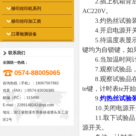
2.插上机箱背后
移印丝印机系列
AC220V。
3.灼热丝试验装置
移印丝印加工类
4.开启电源开关
口罩检测设备
5.待温度表显示值
键均为自锁键，如果
联系我们
6.当加温时间计
全国统一热线：
7.观察试验品，起
0574-88005065
8.观察试验品在
咨询热线（手机）：18067567982
te键，计时表te
传真（FAX）：0574-83036385
9.
灼热丝试验
邮编（P.C）：315490
E-mail：
2289148242@qq.com
10.关闭电源开关
地址：浙江省慈溪市周巷镇省塘头东工业
11.取下试验品
区2号
源开关。