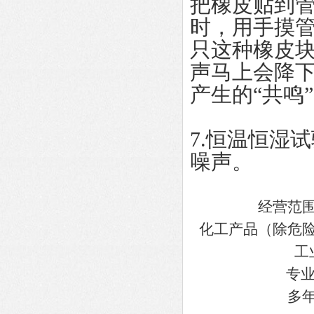
把橡皮贴到
时，用手摸
只这种橡皮块
声马上会降
产生的“共鸣
7.恒温恒湿
噪声。
经营范
化工产品（除危
工
专业
多