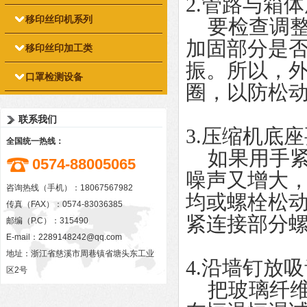
2.管路与箱
移印丝印机系列
要检查调整
加固部分是
移印丝印加工类
振。所以，
口罩检测设备
圈，以防松
联系我们
3.压缩机底
全国统一热线：
如果用手紧
0574-88005065
噪声又增大
咨询热线（手机）：18067567982
均或螺栓松
传真（FAX）：0574-83036385
紧连接部分
邮编（P.C）：315490
E-mail：
2289148242@qq.com
地址：浙江省慈溪市周巷镇省塘头东工业
4.沿墙钉放
区2号
把玻璃纤维