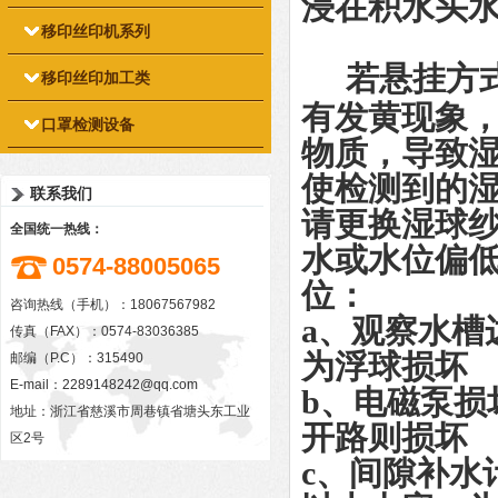
浸在积水头
移印丝印机系列
若悬挂方
移印丝印加工类
有发黄现象
口罩检测设备
物质，导致
使检测到的
联系我们
请更换湿球
全国统一热线：
水或水位偏
0574-88005065
位：
咨询热线（手机）：18067567982
a、观察水槽
传真（FAX）：0574-83036385
为浮球损坏
邮编（P.C）：315490
E-mail：
2289148242@qq.com
b、电磁泵损
地址：浙江省慈溪市周巷镇省塘头东工业
开路则损坏
区2号
c、间隙补水