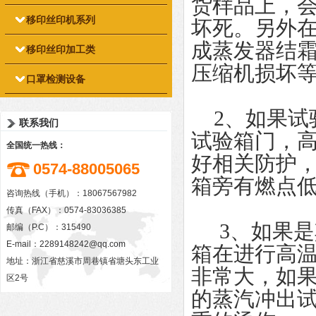
货样品上，
移印丝印机系列
坏死。另外
成蒸发器结
移印丝印加工类
压缩机损坏
口罩检测设备
2、如果试验
联系我们
试验箱门，
全国统一热线：
好相关防护
0574-88005065
箱旁有燃点
咨询热线（手机）：18067567982
传真（FAX）：0574-83036385
3、如果是
邮编（P.C）：315490
E-mail：
2289148242@qq.com
箱在进行高
地址：浙江省慈溪市周巷镇省塘头东工业
非常大，如
区2号
的蒸汽冲出