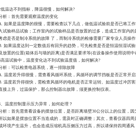
2低温达不到指标，降温很慢，如何解决?
分析：首先需要观察温度的变化
A. 如果是温度降的很慢，需要检查以下几点，做低温试验前是否已将工
入试验样品试验；工作室内的试验样品是否放置的过多，造成工作室内的
考虑是否是制冷系统的故障 了，而制冷系统的检修需要厂家专业人员操
B. 如果温度达到一定数值后有回升的趋势，可先检查是否是恒温恒湿试
及放置的位置(箱体后与墙的距离)是否满足要求等(在设备操作使用说明中
3高温试验中，温度变化达不到试验温度值，如何解决?
分析：可以检查电器系统，逐一排除故障
A. 温度若升得很慢，需查看风循环系统，风循环的调节挡板是否正常开
B. 温度若升得很快，需检查风循环的电机是否正常运转。如温度过冲厉害
直接上升，过温保护，那么控制器出故障，须更换控制仪表。
4、温度控制显示压力异常，如何处理？
分析：首先需查看设备的摆放位置，是否距离墙壁30公分以上的位置，
所以如果是摆放位置不当造成的，需及时正确调整；其次，查看仪器四周
成环境产生温升，也会造成压缩机高压侧压力过高，所以请保持四周通风