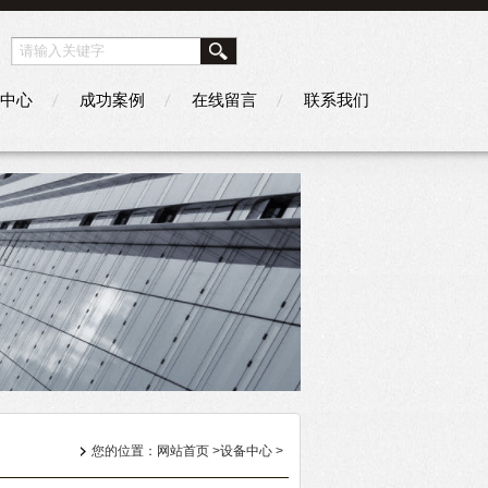
中心
成功案例
在线留言
联系我们
您的位置：
网站首页
>
设备中心
>