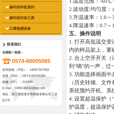
1.温度范围：-60℃
移印丝印机系列
2.波动度/均匀度：±0
3.升温速率：1.0～3.
移印丝印加工类
4.降温速率：0.7～1.
口罩检测设备
五、操作说明
1. 打开高低温
联系我们
内的样品架上，要
全国统一热线：
2. 合上空开开
0574-88005065
到“嘀”的一声，过
咨询热线（手机）：18067567982
3. 功能选择画
传真（FAX）：0574-83036385
（历史转储、文件
邮编（P.C）：315490
E-mail：
2289148242@qq.com
系统预约开机、系
地址：浙江省慈溪市周巷镇省塘头东工业
4. 设置超温保护
区2号
护温度，超温保护器