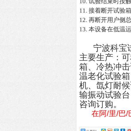
10. 试验结束时
11. 接着断开试
12. 再断开用户
13. 本设备在低
宁波科宝
主要生产：可
箱、冷热冲击
温老化试验箱
机、氙灯耐候
输振动试验台
咨询订购。
在阿/里/巴/