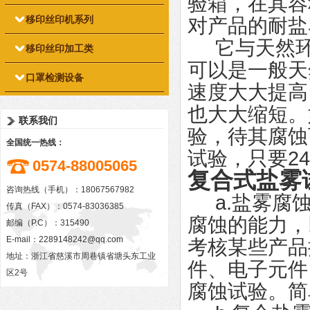
验箱，在其容
移印丝印机系列
对产品的耐盐
它与天然环
移印丝印加工类
可以是一般天
口罩检测设备
速度大大提高
也大大缩短。
联系我们
验，待其腐蚀
全国统一热线：
试验，只要2
0574-88005065
复合式盐雾
咨询热线（手机）：18067567982
a.盐雾腐蚀
传真（FAX）：0574-83036385
腐蚀的能力，
邮编（P.C）：315490
E-mail：
2289148242@qq.com
考核某些产品
地址：浙江省慈溪市周巷镇省塘头东工业
件、电子元件
区2号
腐蚀试验。简