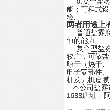
b.复合盐雾
能：可程式设
验。
两者用途上
普通盐雾腐
蚀的能力
复合型盐雾
较广，可做盐
晾干（热干、
电子零部件、
机及无机皮膜
本公司盐雾
1688店址：