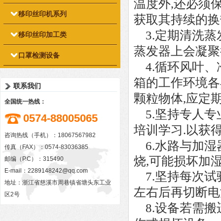
温度外,还必须
移印丝印机系列
获取其持续的换
3.定期清洗蒸
移印丝印加工类
蒸发器上会凝聚
口罩检测设备
4.循环风叶、
箱的工作环境各
联系我们
颗粒物体,应定期
全国统一热线：
5.坚持专人专
0574-88005065
培训学习.以获
咨询热线（手机）：18067567982
6.水路与加湿
传真（FAX）：0574-83036385
烧,可能损坏加
邮编（P.C）：315490
E-mail：
2289148242@qq.com
7.坚持每次试
地址：浙江省慈溪市周巷镇省塘头东工业
左右后再切断电
区2号
8.设备若需搬