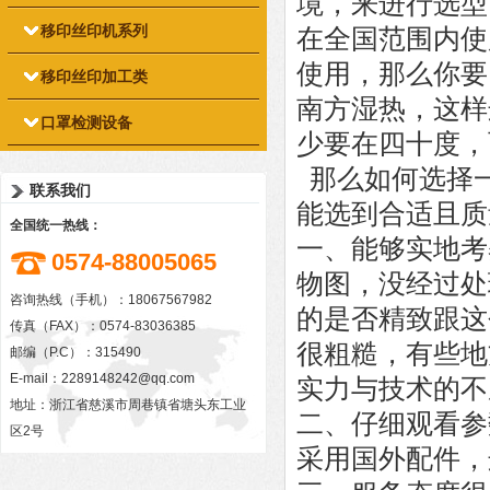
境，来进行选型
移印丝印机系列
在全国范围内使
使用，那么你要
移印丝印加工类
南方湿热，这样
口罩检测设备
少要在四十度，
那么如何选择
联系我们
能选到合适且质
全国统一热线：
一、能够实地考
0574-88005065
物图，没经过处
咨询热线（手机）：18067567982
的是否精致跟这
传真（FAX）：0574-83036385
很粗糙，有些地
邮编（P.C）：315490
E-mail：
2289148242@qq.com
实力与技术的不
地址：浙江省慈溪市周巷镇省塘头东工业
二、仔细观看参
区2号
采用国外配件，