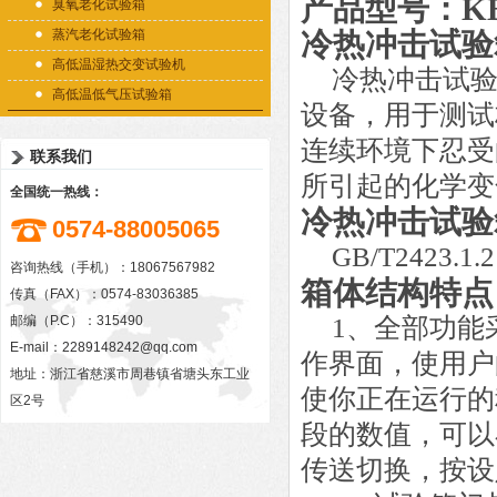
产品型号：
K
臭氧老化试验箱
蒸汽老化试验箱
冷热冲击试验
高低温湿热交变试验机
冷热冲击试
高低温低气压试验箱
设备，用于测试
连续环境下忍受
联系我们
所引起的化学变
全国统一热线：
冷热冲击试验
0574-88005065
GB/T2423.1.2
咨询热线（手机）：18067567982
箱体结构特点
传真（FAX）：0574-83036385
邮编（P.C）：315490
1
、全部功能
E-mail：
2289148242@qq.com
作界面，使用户
地址：浙江省慈溪市周巷镇省塘头东工业
使你正在运行的
区2号
段的数值，可以
传送切换，按设