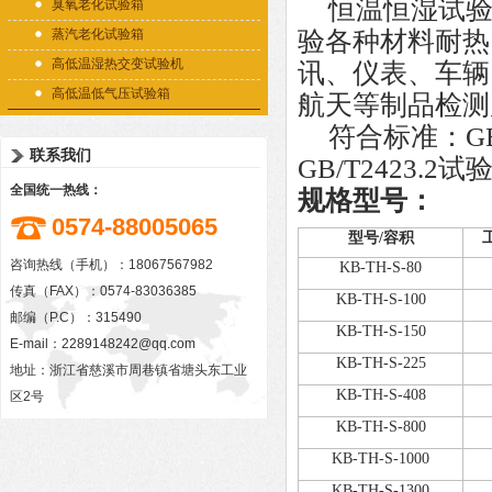
恒温恒湿试
臭氧老化试验箱
蒸汽老化试验箱
验各种材料耐热
高低温湿热交变试验机
讯、仪表、车辆
高低温低气压试验箱
航天等制品检测
符合标准：
G
联系我们
GB/T2423.2
试
全国统一热线：
规格型号：
0574-88005065
型号
/
容积
咨询热线（手机）：18067567982
KB-TH-S-80
传真（FAX）：0574-83036385
KB-TH-S-
10
0
邮编（P.C）：315490
KB-TH-S-150
E-mail：
2289148242@qq.com
KB-TH-S-225
地址：浙江省慈溪市周巷镇省塘头东工业
KB-TH-S-408
区2号
KB-TH-S-800
KB-TH-S-1000
KB-TH-S-1
3
00