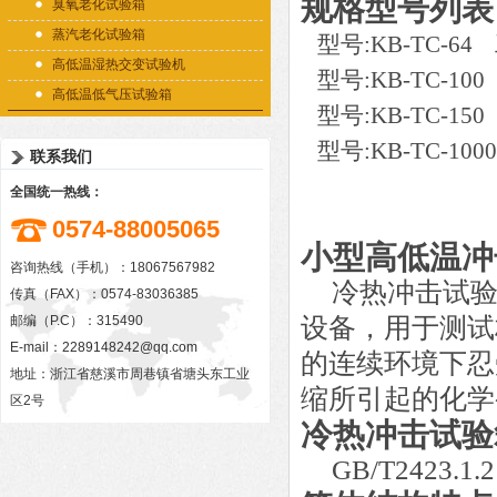
规格型号列表
臭氧老化试验箱
蒸汽老化试验箱
型号
:KB-TC-64
高低温湿热交变试验机
型号
:KB-TC-10
高低温低气压试验箱
型号
:KB-TC-15
型号
:KB-TC-100
联系我们
全国统一热线：
0574-88005065
小型高低温冲
咨询热线（手机）：18067567982
冷热冲击试
传真（FAX）：0574-83036385
邮编（P.C）：315490
设备，用于测试
E-mail：
2289148242@qq.com
的连续环境下忍
地址：浙江省慈溪市周巷镇省塘头东工业
缩所引起的化学
区2号
冷热冲击试验
GB/T2423.1.2