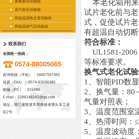
本老化箱用来
臭氧老化试验箱
蒸汽老化试验箱
试片老化前与老
高低温湿热交变试验机
式，促使试片老
高低温低气压试验箱
有超温自动切断
符合标准：
联系我们
UL1581-200
全国统一热线：
等标准要求。
0574-88005065
换气式老化试验
咨询热线（手机）：18067567982
1、智能PID数
传真（FAX）：0574-83036385
邮编（P.C）：315490
2、换气量：8
E-mail：
2289148242@qq.com
气量对照表；
地址：浙江省慈溪市周巷镇省塘头东工业
3、温度范围室温
区2号
4、热滞时间：≤6
5、温度波动度：