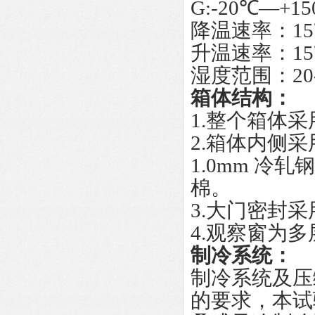
G:-20℃—+1
降温速率：15
升温速率：15
湿度范围：20-9
箱体结构：
1.整个箱体
2.箱体内侧采
1.0mm 
棉。
3.大门密封
4.观察窗为
制冷系统：
制冷系统及压
的要求，本试