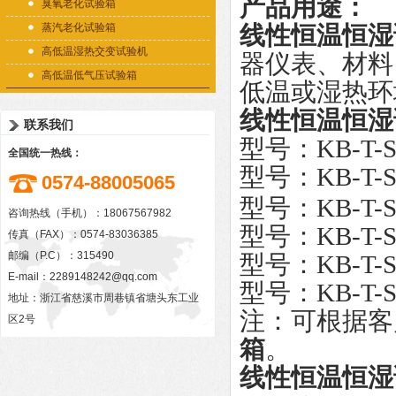
产品用途：
臭氧老化试验箱
蒸汽老化试验箱
线性恒温恒湿
高低温湿热交变试验机
器仪表、材料
高低温低气压试验箱
低温或湿热环
线性
恒温恒湿
联系我们
型号：KB-T-
全国统一热线：
型号：KB-T-S
0574-88005065
型号：KB-T-S
咨询热线（手机）：18067567982
型号：KB-T-S
传真（FAX）：0574-83036385
邮编（P.C）：315490
型号：KB-T-S
E-mail：
2289148242@qq.com
型号：KB-T-S
地址：浙江省慈溪市周巷镇省塘头东工业
注：可根据客
区2号
箱
。
线性
恒温恒湿