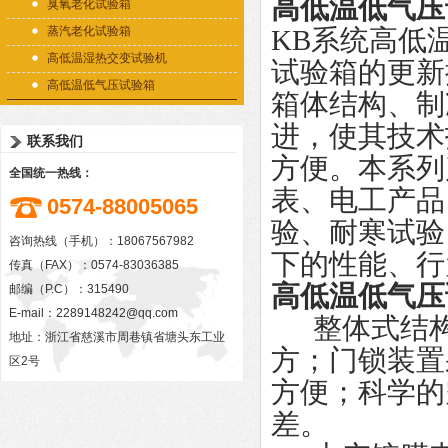
高低温低气压
臭氧老化试验箱
蒸汽老化试验箱
KB系统高低
高低温湿热交变试验机
试验箱的更新
高低温低气压试验箱
箱体结构、制
进，使其技术
联系我们
方便。本系列
全国统一热线：
表、电工产品
0574-88005065
验、耐寒试验
咨询热线（手机）：18067567982
下的性能、行
传真（FAX）：0574-83036385
高低温低气压
邮编（P.C）：315490
E-mail：
2289148242@qq.com
整体式结构
地址：浙江省慈溪市周巷镇省塘头东工业
方；门锁装置
区2号
方便；科学的
差。