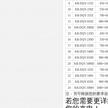
9
KB-DQY-135Z
450×5
10
KB-DQY-230Z
550×6
11
KB-DQY-335Z
700×6
13
KB-DQY-810Z
900×9
14
KB-DQY-1000Z
1000×10
15
KB-DQY-135D
450×5
16
KB-DQY-230D
550×6
17
KB-DQY-335D
700×6
18
KB-DQY-540D
750×8
19
KB-DQY-810D
900×9
20
KB-DQY-1000D
1000×10
21
KB-DQY-335S
700×6
22
KB-DQY-540S
750×8
23
KB-DQY-810S
900×9
24
KB-DQY-1000S
1000×10
注：另可根据您的要求设
若您需要更详