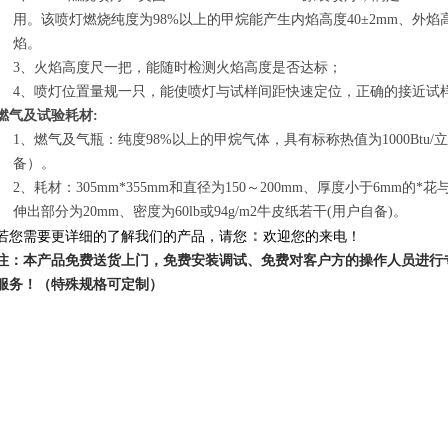
用。该喷灯燃烧纯度为98%以上的甲烷能产生内焰高度40±2mm、外焰高度
焰。
3、火焰高度尺一把，能随时检测火焰高度是否达标；
4、喷灯位置量规一只，能使喷灯与试样间距快速定位，正确的接近试样
燃气及试验耗材:
1、燃气及气瓶：纯度98%以上的甲烷气体，具有标称热值为1000Btu/立方
备）。
2、耗材：305mm*355mm和直径为150～200mm、厚度小于6mm的
伸出部分为20mm、密度为60lb或94g/m
2
牛皮纸若干(用户自备)。
：
若您需要更详细的了解我们的产品，请您
欢迎您的来电！
注：本产品免费送货上门，免费安装调试、免费对客户方的操作人员进行
服务！
（特殊规格可定制）