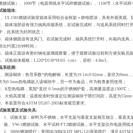
燃烧试验）、1090节（电器用线水平试样燃烧试验）、1100节（水平试样
试验箱体:
1、UL1581燃烧试验室箱体采用铝合金框架＋静电喷涂，具有外观美观
2、箱体顶部设有强力抽风排烟系统，在试验完成时，与送风系统同时打
中，此系统为封闭状态；
3、箱体侧面设有送风门。在试验完成时，抽风系统打开时，向箱内送风
排出约需2分钟时间；
4、箱体正面设有密封钢化玻璃观察窗，便于观察试验过程和方便实验员
5、试验箱体规格：L220*D130*H165（cm），容积：4.8m
3
。
温系统测:
1、测温铜块：热导系数*的电解铜，长度为19.14±0.02mm，直径为9mm，末
件为0.5mm热电偶嵌入该铜块中，另一件为备品，作为检查参照使用；
2、K型热电耦，英国*直径 0.5mm的不锈钢护套，高测量温度达1300℃；
3、火焰高度规：温度校准时快速定位测温铜块于喷灯间距，高度为55m
4、本装置符合ASTM D5207-2003标准规范要求。
试验装置及试验夹具:
1、试验支架：材料为不锈钢，水平支架与垂直支架相互独立，垂直支架
验、VW-1燃烧试验、水平试样/FT2燃烧试验，水平支架仅作电器用
2、500W燃烧喷灯：美国HUMBOLDT MFG.CO原装喷灯，满足ASTM 