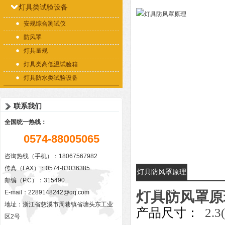
灯具类试验设备
安规综合测试仪
防风罩
灯具量规
灯具类高低温试验箱
灯具防水类试验设备
联系我们
全国统一热线：
0574-88005065
咨询热线（手机）：18067567982
传真（FAX）：0574-83036385
灯具防风罩原理
邮编（P.C）：315490
的详细资料：
E-mail：
2289148242@qq.com
灯具防风罩原
地址：浙江省慈溪市周巷镇省塘头东工业
产品尺寸：
2.3
区2号