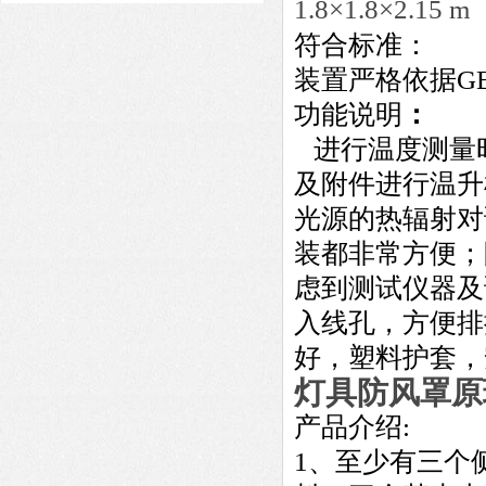
1.8×1.8×2.15 m
符合标准：
装置严格依据GB7
功能说明
：
进行温度测量
及附件进行温升
光源的热辐射对
装都非常方便；
虑到测试仪器及
入线孔，方便排
好，塑料护套，
灯具防风罩原
产品介绍:
1、至少有三个