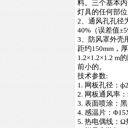
料。三个基本内
灯具的任何部位
2、通风孔孔径
40%（误差值±
3、防风罩外壳
距约150mm，厚
1.2×1.2×1
前小的。
技术参数:
1.
网板孔径：ф2
2.
网板通风率：约
3.
表面喷涂：黑
4.
感温片：Φ15
5.
热电偶线：Ω