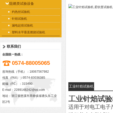
阻燃类试验设备
灼热丝试验机
针焰试验机
漏电起痕试验机
塑料水平垂直燃烧试验机
联系我们
全国统一热线：
0574-88005065
咨询热线（手机）：18067567982
传真（FAX）：0574-83036385
邮编（P.C）：315490
工业针焰试验机
E-mail：
2289148242@qq.com
柔软度试验机的
地址：浙江省慈溪市周巷镇省塘头东工业
工业针焰试验
区2号
详细资料：
适用于对电工电子