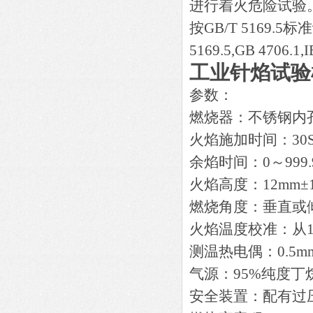
进行着火危险试验
按
GB/T 5169.5
标准
5169.5,GB 4706.1,
工业针焰试验
参数：
燃烧器：不锈钢内
火焰施加时间：30S±
余焰时间：0～99
火焰高度：12mm±
燃烧角度：垂直或倾
火焰温度校准：从10
测温热电偶：0.5m
气源：95%纯度丁
安全装置：配有过