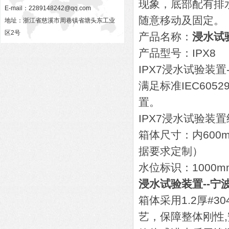
现象，底部配有排
E-mail：
2289148242@qq.com
随意移动及固定。
地址：浙江省慈溪市周巷镇省塘头东工业
区2号
产品名称：
浸水试
产品型号：IPX8
IPX7浸水试验装置
满足标准IEC6052
置。
IPX7浸水试验装
箱体尺寸：内600m
据要求定制）
水位标识：1000
浸水试验装置--宁
箱体采用1.2厚#
艺，保障整体刚性,