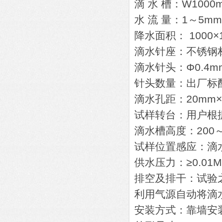
滴 水 槽：W100
水 流 量：1～5m
降水面积： 1000
滴水针座：不锈钢
滴水针头：Φ0.4m
针头数量：出厂标配
滴水孔距：20mm
试样转台：用户根
滴水槽高度：200～
试样位置感应：滴水
供水压力：≥0.01M
排空及排干：试验
利用气源自动将滴
安装方式：靠墙安装