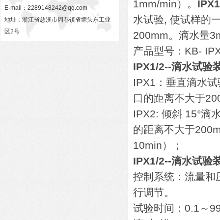
1mm/min）。
IP
E-mail：
2289148242@qq.com
水试验, 使试样的
地址：浙江省慈溪市周巷镇省塘头东工业
区2号
200mm。滴水量3m
产品型号：KB- IPX
IPX1/2--滴水试
IPX1：垂直滴
口的距离不大于200
IPX2: 倾斜 1
的距离不大于200m
10min）；
IPX1/2--滴水试
控制系统：流量和
行调节。
试验时间：0.1～99